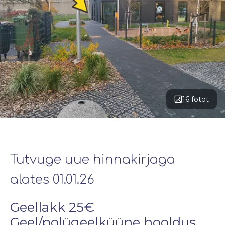
16 fotot
Tutvuge uue hinnakirjaga
alates 01.01.26
Geellakk 25€
Geel/polügeelküüne hooldus 