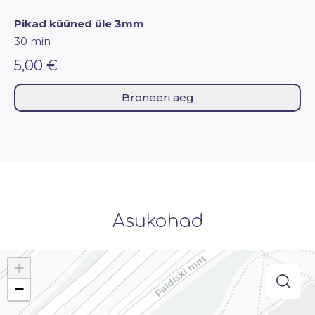
Pikad küüned üle 3mm
30 min
5,00 €
Broneeri aeg
Asukohad
+
−
searc