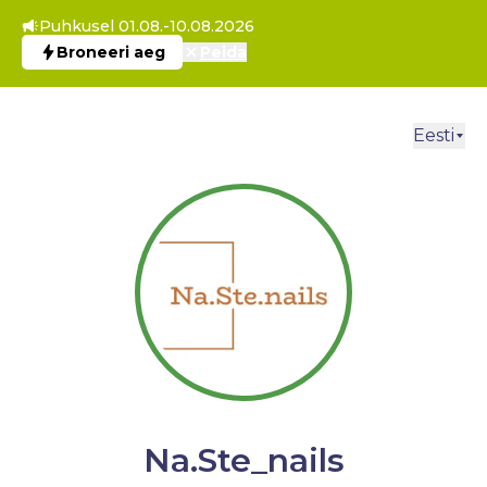
Puhkusel 01.08.-10.08.2026
Broneeri aeg
Peida
Eesti
Na.Ste_nails