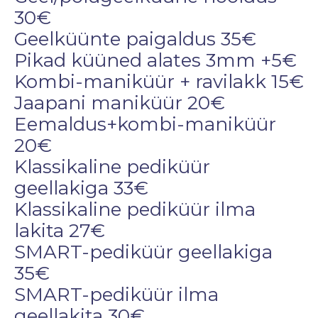
30€
Geelküünte paigaldus 35€
Pikad küüned alates 3mm +5€
Kombi-maniküür + ravilakk 15€
Jaapani maniküür 20€
Eemaldus+kombi-maniküür 
20€
Klassikaline pediküür 
geellakiga 33€
Klassikaline pediküür ilma 
lakita 27€
SMART-pediküür geellakiga 
35€
SMART-pediküür ilma 
geellakita 30€