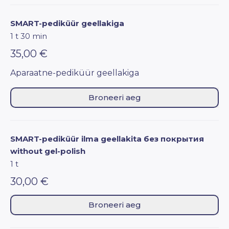
SMART-pediküür geellakiga
1 t 30 min
35,00 €
Aparaatne-pediküür geellakiga
Broneeri aeg
SMART-pediküür ilma geellakita без покрытия
without gel-polish
1 t
30,00 €
Broneeri aeg