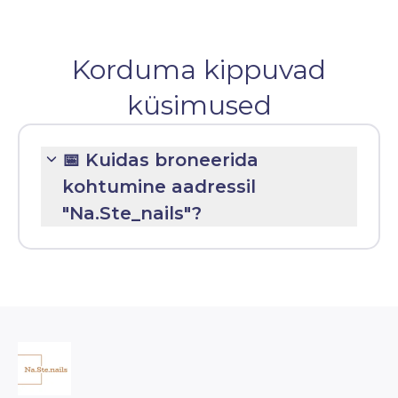
Korduma kippuvad
küsimused
📅 Kuidas broneerida
kohtumine aadressil
"Na.Ste_nails"?
Klõpsake linki:
Broneeri kohe